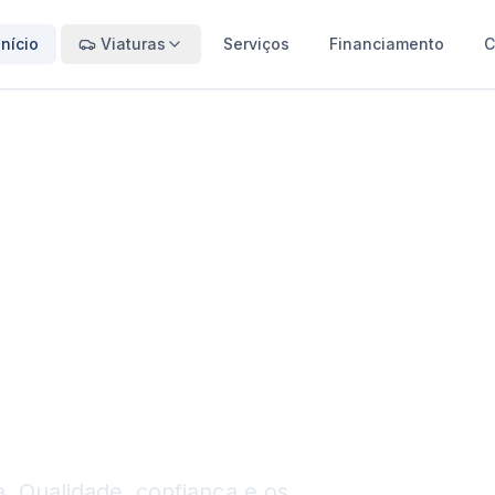
Início
Viaturas
Serviços
Financiamento
C
o
tá Aqui
. Qualidade, confiança e os