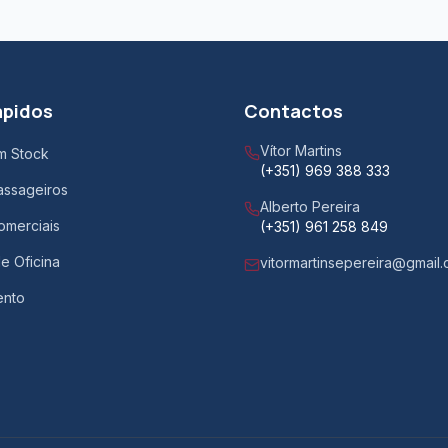
ápidos
Contactos
Vítor Martins
m Stock
(+351) 969 388 333
assageiros
Alberto Pereira
omerciais
(+351) 961 258 849
e Oficina
vitormartinsepereira@gmail
ento