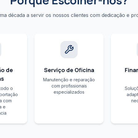
Porquê Escolher-nos?
ma década a servir os nossos clientes com dedicação e pro
ão de
Serviço de Oficina
Fina
as
Manutenção e reparação
com profissionais
todo o
Soluçõ
especializados
portação
adapt
ra com
ne
a e
ncia