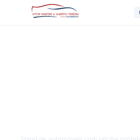
O Seu Próxim
Automovel Es
Stand de automóveis com oficina própria